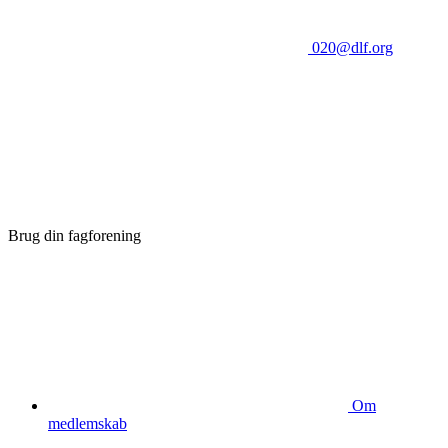
020@dlf.org
Brug din fagforening
Om
medlemskab