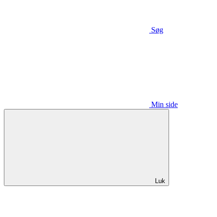
Søg
Min side
Luk