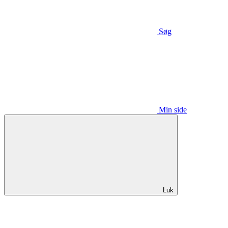
Søg
Min side
Luk