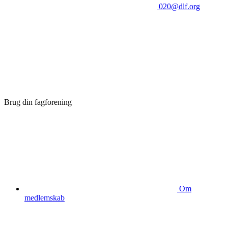
020@dlf.org
Brug din fagforening
Om
medlemskab