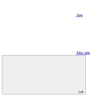
Søg
Min side
Luk